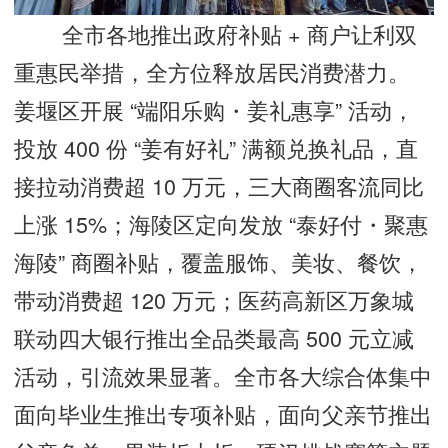
全市各地推出政府补贴 + 商户让利双
重惠民举措，全方位释放居民消费潜力。
姜堰区开展 “端阳乐购・姜礼惠享” 活动，
投放 400 份 “姜有好礼” 满额兑换礼品，直
接拉动消费超 10 万元，三大商圈客流同比
上涨 15%；海陵区定向发放 “泰好付・聚惠
海陵” 商圈补贴，覆盖服饰、美妆、餐饮，
带动消费超 120 万元；医药高新区万象城
联动四大银行推出全品类最高 500 元立减
活动，引流效果显著。全市各大综合体集中
面向毕业生推出专项补贴，面向父亲节推出